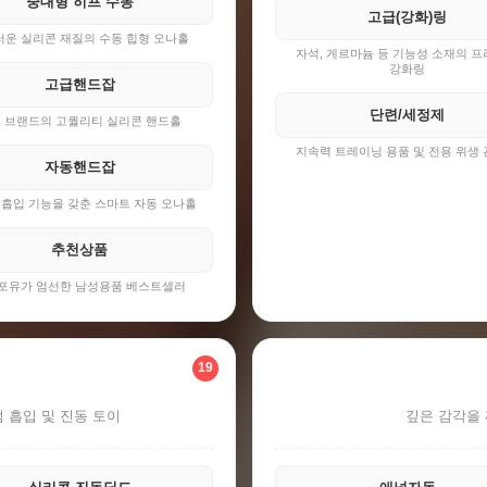
중대형 히프 수동
고급(강화)링
운 실리콘 재질의 수동 힙형 오나홀
자석, 게르마늄 등 기능성 소재의 
강화링
고급핸드잡
단련/세정제
 브랜드의 고퀄리티 실리콘 핸드홀
지속력 트레이닝 용품 및 전용 위생
자동핸드잡
 흡입 기능을 갖춘 스마트 자동 오나홀
추천상품
포유가 엄선한 남성용품 베스트셀러
19
 흡입 및 진동 토이
깊은 감각을