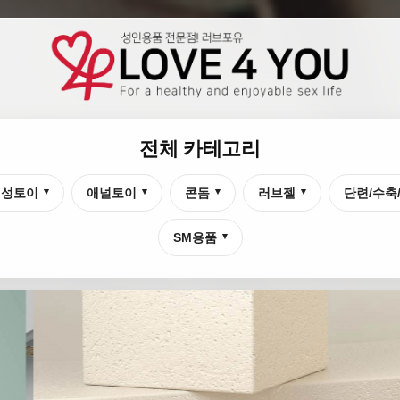
전체 카테고리
여성토이
애널토이
콘돔
러브젤
단련/수축
▾
▾
▾
▾
SM용품
▾